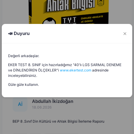
📣 Duyuru
Değerli arkadaşlar.
EKER TEST 8. SINIF için hazırladığımız "40'lı LGS SARMAL DENEME
ve DİNLENDİREN ÖLÇEKLER"i
www.ekertest.com
adresinde
inceleyebilirsiniz.
Güle güle kullanın.
Abdullah İkizdoğan
A
İ
18.06.2026
BEP 8 .Sınıf Din Kültürü ve Ahlak Bilgisi İlerleme Raporu