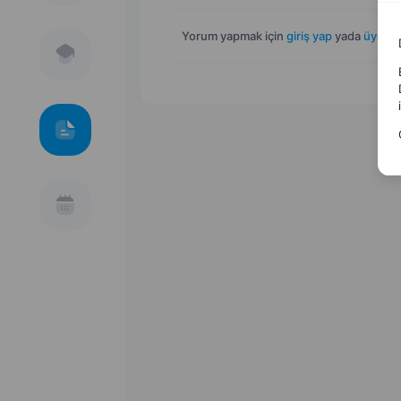
Yorum yapmak için
giriş yap
yada
üye ol
.