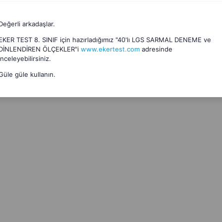
Değerli arkadaşlar.
EKER TEST 8. SINIF için hazırladığımız "40'lı LGS SARMAL DENEME ve
DİNLENDİREN ÖLÇEKLER"i
www.ekertest.com
adresinde
inceleyebilirsiniz.
Güle güle kullanın.