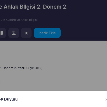
e Ahlak Bİlgisi 2. Dönem 2.
Din Kültürü ve Ahlak Bilgisi
İçerik Ekle
 2. Dönem 2. Yazılı (Açık Uçlu)
📣 Duyuru
Hata Bildir
Paylaş