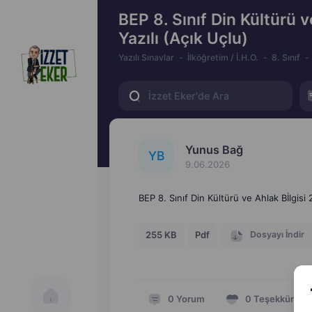
BEP 8. Sınıf Din Kültürü v
Yazılı (Açık Uçlu)
Yazılı Sınavlar
İlköğretim / İ.H.O.
8. Sınıf
Yunus Bağ
Y
B
9.06.2026
BEP 8. Sınıf Din Kültürü ve Ahlak Bİlgisi
Dosyayı İndir
255 KB
Pdf
0
Yorum
0
Teşekkür