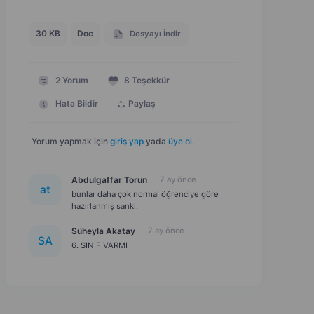
30 KB
Doc
Dosyayı İndir
2
Yorum
8
Teşekkür
Hata Bildir
Paylaş
Yorum yapmak için
giriş yap
yada
üye ol
.
Abdulgaffar Torun
7 ay önce
a
t
bunlar daha çok normal öğrenciye göre
hazırlanmış sanki.
Süheyla Akatay
7 ay önce
S
A
6. SINIF VARMI