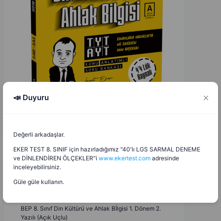
📣 Duyuru
Değerli arkadaşlar.
EKER TEST 8. SINIF için hazırladığımız "40'lı LGS SARMAL DENEME
ve DİNLENDİREN ÖLÇEKLER"i
www.ekertest.com
adresinde
inceleyebilirsiniz.
Mehmet Sarıtürk
M
S
Güle güle kullanın.
21.12.2025
BEP 8. Sınıf Din Kültürü ve Ahlak Bİlgisi 1. Dönem 2.
Yazılı (Açık Uçlu)