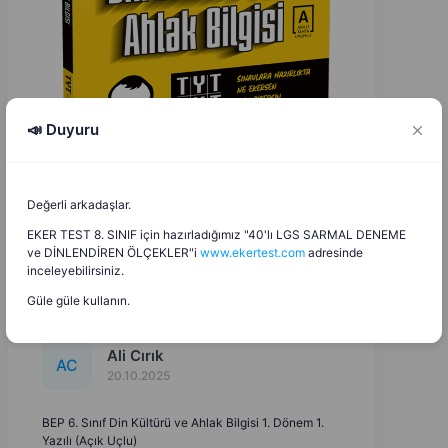
📣 Duyuru
Değerli arkadaşlar.
EKER TEST 8. SINIF için hazırladığımız "40'lı LGS SARMAL DENEME
ve DİNLENDİREN ÖLÇEKLER"i
www.ekertest.com
adresinde
inceleyebilirsiniz.
Güle güle kullanın.
Ali Cırık
A
C
20.10.2025
BEP 6. Sınıf Din Kültürü ve Ahlak Bilgisi 1. Dönem 1.
Yazılı (Açık Uçlu)