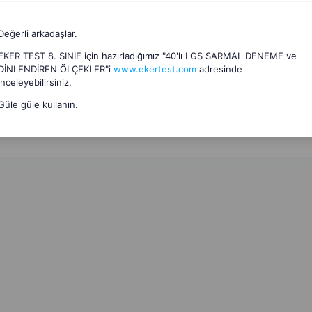
Değerli arkadaşlar.
 önce
EKER TEST 8. SINIF için hazırladığımız "40'lı LGS SARMAL DENEME ve
DİNLENDİREN ÖLÇEKLER"i
www.ekertest.com
adresinde
 razı olsun .
inceleyebilirsiniz.
Güle güle kullanın.