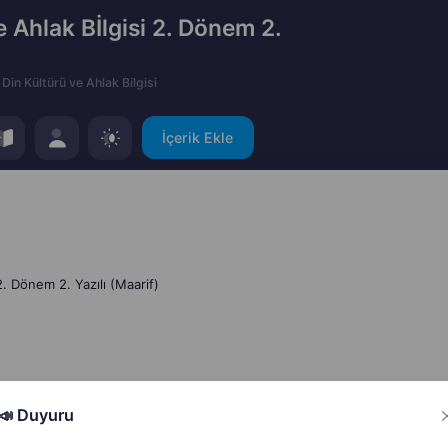
e Ahlak Bİlgisi 2. Dönem 2.
Din Kültürü ve Ahlak Bilgisi
İçerik Ekle
2. Dönem 2. Yazılı (Maarif)
Hata Bildir
Paylaş
📣 Duyuru