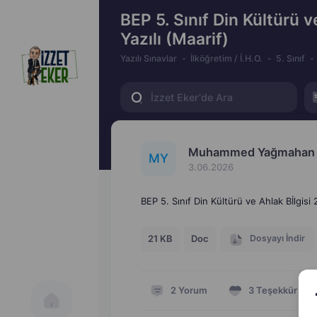
BEP 5. Sınıf Din Kültürü v
Yazılı (Maarif)
Yazılı Sınavlar
İlköğretim / İ.H.O.
5. Sınıf
Muhammed Yağmahan
M
Y
3.06.2026
BEP 5. Sınıf Din Kültürü ve Ahlak Bİlgisi 
Dosyayı İndir
21 KB
Doc
2
Yorum
3
Teşekkür