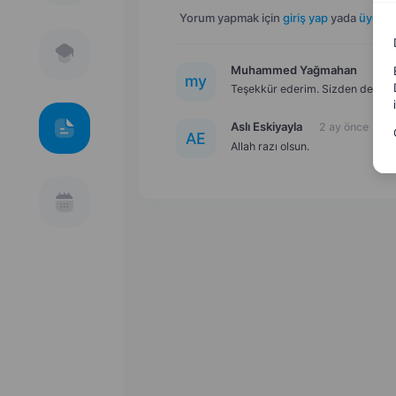
Yorum yapmak için
giriş yap
yada
üye ol
.
Muhammed Yağmahan
2 ay
m
y
Teşekkür ederim. Sizden de Allah
Aslı Eskiyayla
2 ay önce
A
E
Allah razı olsun.