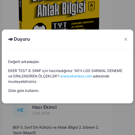
📣 Duyuru
Değerli arkadaşlar.
EKER TEST 8. SINIF için hazırladığımız "40'lı LGS SARMAL DENEME
ve DİNLENDİREN ÖLÇEKLER"i
www.ekertest.com
adresinde
inceleyebilirsiniz.
Güle güle kullanın.
Hacı Ekinci
H
E
2.06.2026
BEP 5. Sınıf Din Kültürü ve Ahlak Bİlgisi 2. Dönem 2.
Yazılı (Maarif)