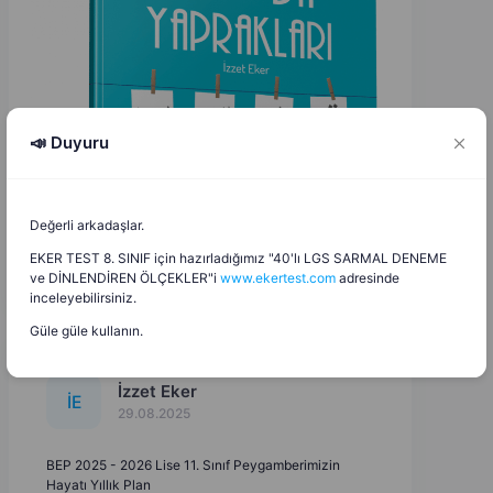
📣 Duyuru
Değerli arkadaşlar.
EKER TEST 8. SINIF için hazırladığımız "40'lı LGS SARMAL DENEME
ve DİNLENDİREN ÖLÇEKLER"i
www.ekertest.com
adresinde
inceleyebilirsiniz.
Güle güle kullanın.
İzzet Eker
İ
E
29.08.2025
BEP 2025 - 2026 Lise 11. Sınıf Peygamberimizin
Hayatı Yıllık Plan