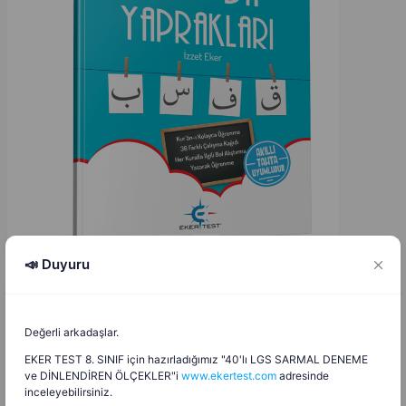
📣 Duyuru
İzzet Eker
İ
E
Değerli arkadaşlar.
30.08.2025
EKER TEST 8. SINIF için hazırladığımız "40'lı LGS SARMAL DENEME
ve DİNLENDİREN ÖLÇEKLER"i
www.ekertest.com
adresinde
BEP 2025 - 2026 Lise 10. Sınıf Din Kültürü ve Ahlak
inceleyebilirsiniz.
Bilgisi Yıllık Plan