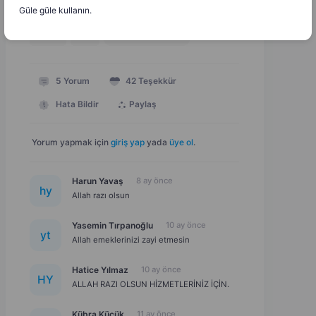
Güle güle kullanın.
28 KB
Doc
Dosyayı İndir
5
Yorum
42
Teşekkür
Hata Bildir
Paylaş
Yorum yapmak için
giriş yap
yada
üye ol
.
Harun Yavaş
8 ay önce
h
y
Allah razı olsun
Yasemin Tırpanoğlu
10 ay önce
y
t
Allah emeklerinizi zayi etmesin
Hatice Yılmaz
10 ay önce
H
Y
ALLAH RAZI OLSUN HİZMETLERİNİZ İÇİN.
Kübra Küçük
11 ay önce