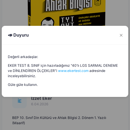
📣 Duyuru
Değerli arkadaşlar.
EKER TEST 8. SINIF için hazırladığımız "40'lı LGS SARMAL DENEME
ve DİNLENDİREN ÖLÇEKLER"i
www.ekertest.com
adresinde
inceleyebilirsiniz.
Güle güle kullanın.
İzzet Eker
İ
E
6.04.2026
BEP 10. Sınıf Din Kültürü ve Ahlak Bilgisi 2. Dönem 1. Yazılı
(Maarif)