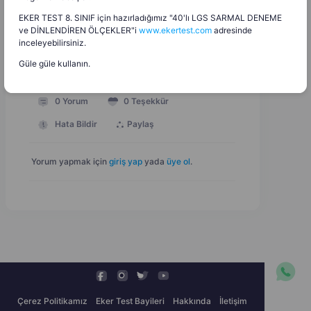
Anadolu İmam Hatip Lisesi Siyer Dersi Öğretim
Programı (Maarif Modeli)
EKER TEST 8. SINIF için hazırladığımız "40'lı LGS SARMAL DENEME
ve DİNLENDİREN ÖLÇEKLER"i
www.ekertest.com
adresinde
inceleyebilirsiniz.
3 MB
Pdf
Dosyayı İndir
Güle güle kullanın.
0
Yorum
0
Teşekkür
Hata Bildir
Paylaş
Yorum yapmak için
giriş yap
yada
üye ol
.
Çerez Politikamız
Eker Test Bayileri
Hakkında
İletişim