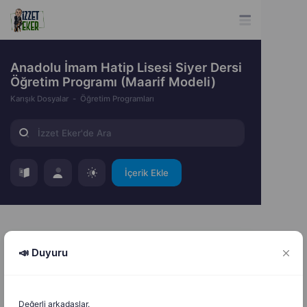
Anadolu İmam Hatip Lisesi Siyer Dersi
Öğretim Programı (Maarif Modeli)
Karışık Dosyalar
Öğretim Programları
İçerik Ekle
📣 Duyuru
İzzet Eker
İ
E
28.08.2025
Değerli arkadaşlar.