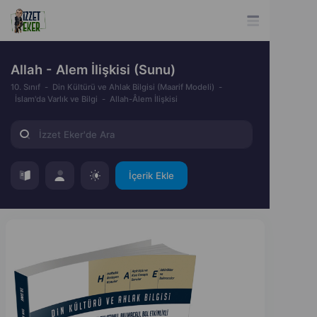
Allah - Alem İlişkisi (Sunu)
10. Sınıf
Din Kültürü ve Ahlak Bilgisi (Maarif Modeli)
İslam'da Varlık ve Bilgi
Allah-Âlem İlişkisi
İçerik Ekle