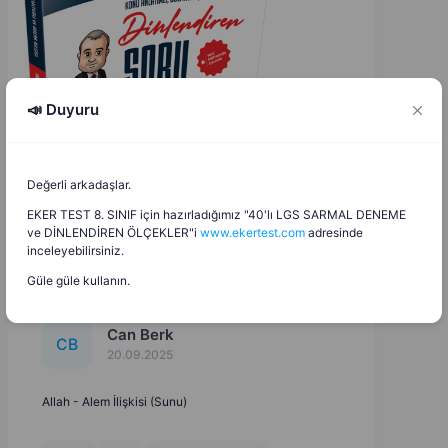
📣 Duyuru
Değerli arkadaşlar.
EKER TEST 8. SINIF için hazırladığımız "40'lı LGS SARMAL DENEME
ve DİNLENDİREN ÖLÇEKLER"i
www.ekertest.com
adresinde
inceleyebilirsiniz.
Güle güle kullanın.
Can Berk
C
B
20.09.2025
Allah - Alem İlişkisi (Sunu)