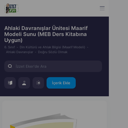
Ahlaki Davranışlar Ünitesi Maarif
Modeli Sunu (MEB Ders Kitabına
Uygun)
6. Sınıf
Din Kültürü ve Ahlak Bilgisi (Maarif Modeli)
Ahlaki Davranışlar
Doğru Sözlü Olmak
İçerik Ekle