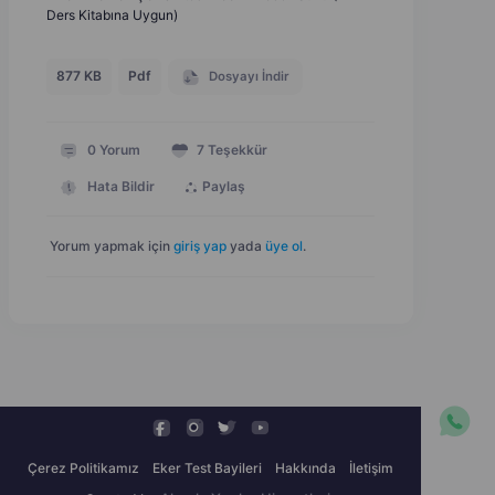
Ders Kitabına Uygun)
877 KB
Pdf
Dosyayı İndir
0
Yorum
7
Teşekkür
Hata Bildir
Paylaş
Yorum yapmak için
giriş yap
yada
üye ol
.
Çerez Politikamız
Eker Test Bayileri
Hakkında
İletişim