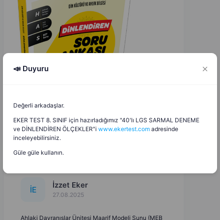
📣 Duyuru
Değerli arkadaşlar.
EKER TEST 8. SINIF için hazırladığımız "40'lı LGS SARMAL DENEME
ve DİNLENDİREN ÖLÇEKLER"i
www.ekertest.com
adresinde
inceleyebilirsiniz.
Güle güle kullanın.
İzzet Eker
İ
E
27.08.2025
Ahlaki Davranışlar Ünitesi Maarif Modeli Sunu (MEB