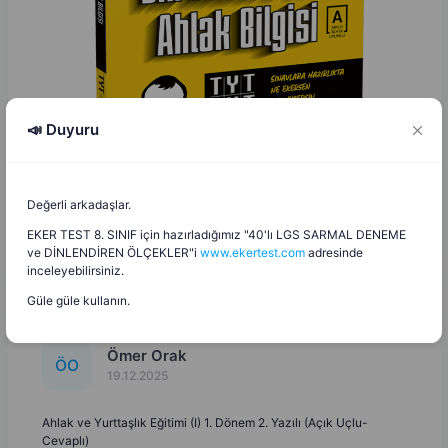
📣 Duyuru
Değerli arkadaşlar.
EKER TEST 8. SINIF için hazırladığımız "40'lı LGS SARMAL DENEME
ve DİNLENDİREN ÖLÇEKLER"i
www.ekertest.com
adresinde
inceleyebilirsiniz.
Güle güle kullanın.
Ömer Orak
Ö
O
19.12.2025
Ahlak ve Yurttaşlık Eğitimi (I) 1. Dönem 2. Yazılı (Açık Uçlu-
Cevaplı)