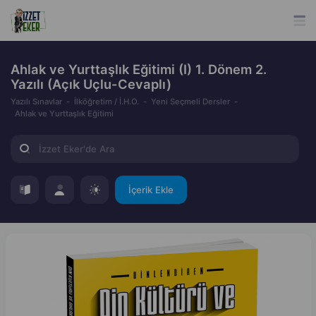
Ahlak ve Yurttaşlık Eğitimi (I) 1. Dönem 2.
Yazılı (Açık Uçlu-Cevaplı)
Yazılı Sınavlar
İlköğretim / İ.H.O.
Yeni Seçmeli Dersler
Ahlak ve Yurttaşlık Eğitimi
İçerik Ekle