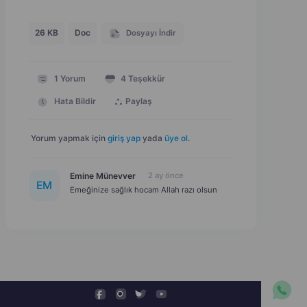
26 KB
Doc
Dosyayı İndir
1
Yorum
4
Teşekkür
Hata Bildir
Paylaş
Yorum yapmak için
giriş yap
yada
üye ol
.
Emine Münevver
2 ay önce
E
M
Emeğinize sağlık hocam Allah razı olsun