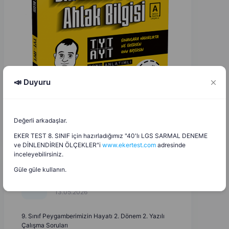
📣 Duyuru
Değerli arkadaşlar.
EKER TEST 8. SINIF için hazırladığımız "40'lı LGS SARMAL DENEME
ve DİNLENDİREN ÖLÇEKLER"i
www.ekertest.com
adresinde
inceleyebilirsiniz.
Güle güle kullanın.
Güler Kırtay
G
K
13.05.2026
9. Sınıf Peygamberimizin Hayatı 2. Dönem 2. Yazılı
Çalışma Soruları