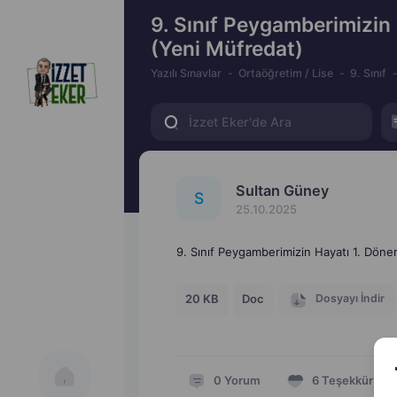
9. Sınıf Peygamberimizin 
(Yeni Müfredat)
Yazılı Sınavlar
Ortaöğretim / Lise
9. Sınıf
Sultan Güney
S
25.10.2025
9. Sınıf Peygamberimizin Hayatı 1. Dönem
Dosyayı İndir
20 KB
Doc
0
Yorum
6
Teşekkür