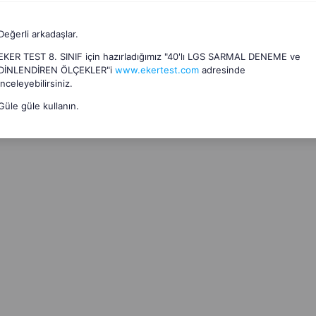
Değerli arkadaşlar.
EKER TEST 8. SINIF için hazırladığımız "40'lı LGS SARMAL DENEME ve
DİNLENDİREN ÖLÇEKLER"i
www.ekertest.com
adresinde
inceleyebilirsiniz.
Güle güle kullanın.