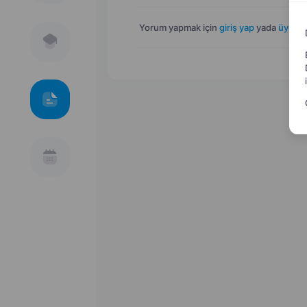
Yorum yapmak için
giriş yap
yada
üye ol
.