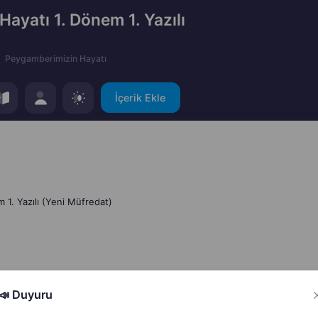
Hayatı 1. Dönem 1. Yazılı
Peygamberimizin Hayatı
İçerik Ekle
 1. Yazılı (Yeni Müfredat)
📣 Duyuru
Hata Bildir
Paylaş