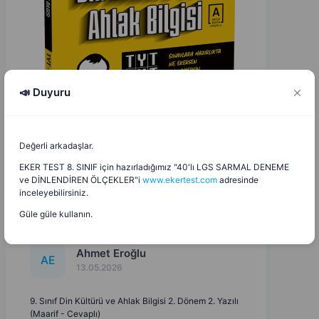
📣 Duyuru
Değerli arkadaşlar.
EKER TEST 8. SINIF için hazırladığımız "40'lı LGS SARMAL DENEME
ve DİNLENDİREN ÖLÇEKLER"i
www.ekertest.com
adresinde
inceleyebilirsiniz.
Güle güle kullanın.
Ahmet Eroğlu
A
E
13.05.2026
9. Sınıf Din Kültürü ve Ahlak Bilgisi 2. Dönem 2. Yazılı
(Maarif - Cevaplı)