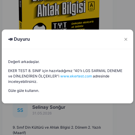
📣 Duyuru
Değerli arkadaşlar.
EKER TEST 8. SINIF için hazırladığımız "40'lı LGS SARMAL DENEME
ve DİNLENDİREN ÖLÇEKLER"i
www.ekertest.com
adresinde
inceleyebilirsiniz.
Güle güle kullanın.
Selinay Sonğur
S
S
31.05.2026
9. Sınıf Din Kültürü ve Ahlak Bilgisi 2. Dönem 2. Yazılı
(Maarif)