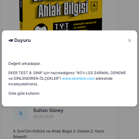
📣 Duyuru
Değerli arkadaşlar.
EKER TEST 8. SINIF için hazırladığımız "40'lı LGS SARMAL DENEME
ve DİNLENDİREN ÖLÇEKLER"i
www.ekertest.com
adresinde
inceleyebilirsiniz.
Güle güle kullanın.
Sultan Güney
S
28.05.2026
9. Sınıf Din Kültürü ve Ahlak Bilgisi 2. Dönem 2. Yazılı
(Maarif)