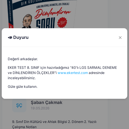
📣 Duyuru
Değerli arkadaşlar.
EKER TEST 8. SINIF için hazırladığımız "40'lı LGS SARMAL DENEME
ve DİNLENDİREN ÖLÇEKLER"i
www.ekertest.com
adresinde
inceleyebilirsiniz.
Güle güle kullanın.
Şaban Çakmak
Ş
Ç
19.05.2026
9. Sınıf Din Kültürü ve Ahlak Bilgisi 2. Dönem 2. Yazılı
Çalışma Notları