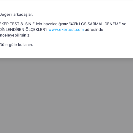
Değerli arkadaşlar.
EKER TEST 8. SINIF için hazırladığımız "40'lı LGS SARMAL DENEME ve
DİNLENDİREN ÖLÇEKLER"i
www.ekertest.com
adresinde
inceleyebilirsiniz.
Güle güle kullanın.