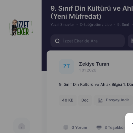
9. Sınıf Din Kültürü ve Ahl
(Yeni Müfredat)
Yazılı Sınavlar
Ortaöğretim / Lise
9. Sınıf
Zekiye Turan
Z
T
1.01.2026
9. Sınıf Din Kültürü ve Ahlak Bilgisi 1. 
Dosyayı İndir
40 KB
Doc
0
Yorum
3
Teşekkür