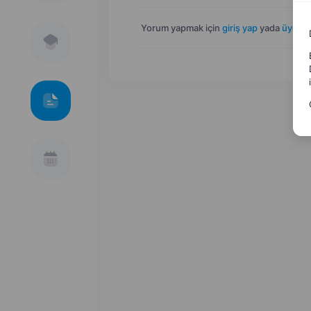
Yorum yapmak için
giriş yap
yada
üye ol
.