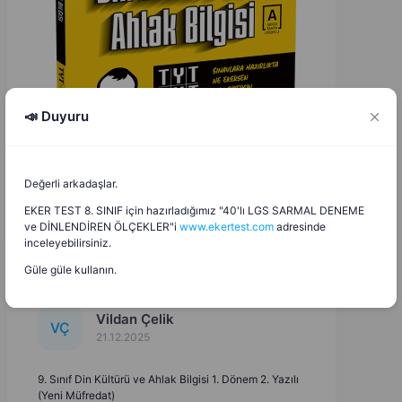
📣 Duyuru
Değerli arkadaşlar.
EKER TEST 8. SINIF için hazırladığımız "40'lı LGS SARMAL DENEME
ve DİNLENDİREN ÖLÇEKLER"i
www.ekertest.com
adresinde
inceleyebilirsiniz.
Güle güle kullanın.
Vildan Çelik
V
Ç
21.12.2025
9. Sınıf Din Kültürü ve Ahlak Bilgisi 1. Dönem 2. Yazılı
(Yeni Müfredat)