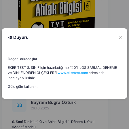
📣 Duyuru
Değerli arkadaşlar.
EKER TEST 8. SINIF için hazırladığımız "40'lı LGS SARMAL DENEME
ve DİNLENDİREN ÖLÇEKLER"i
www.ekertest.com
adresinde
inceleyebilirsiniz.
Güle güle kullanın.
Bayram Buğra Öztürk
B
B
26.10.2025
9. Sınıf Din Kültürü ve Ahlak Bilgisi 1. Dönem 1. Yazılı
(Maarif Model)