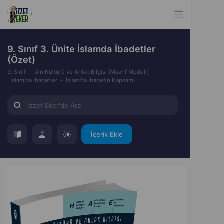
9. Sınıf 3. Ünite İslamda İbadetler
(Özet)
9. Sınıf
Din Kültürü ve Ahlak Bilgisi (Maarif Modeli)
İslam'da İbadetler
İslam’da İbadetin Kapsamı
İçerik Ekle