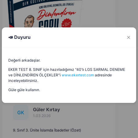
📣 Duyuru
Değerli arkadaşlar.
EKER TEST 8. SINIF için hazırladığımız "40'lı LGS SARMAL DENEME
ve DİNLENDİREN ÖLÇEKLER"i
www.ekertest.com
adresinde
inceleyebilirsiniz.
Güle güle kullanın.
Güler Kırtay
G
K
1.03.2026
9. Sınıf 3. Ünite İslamda İbadetler (Özet)