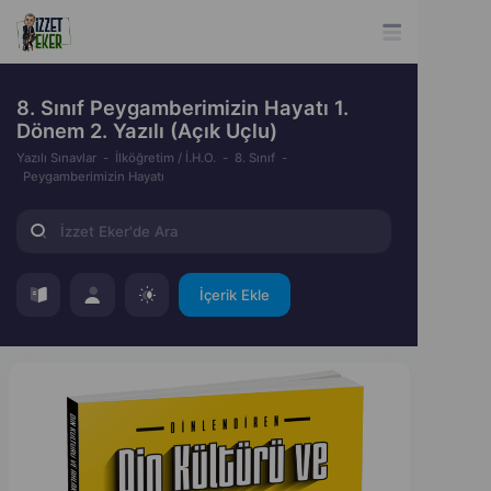
8. Sınıf Peygamberimizin Hayatı 1.
Dönem 2. Yazılı (Açık Uçlu)
Yazılı Sınavlar
İlköğretim / İ.H.O.
8. Sınıf
Peygamberimizin Hayatı
İçerik Ekle