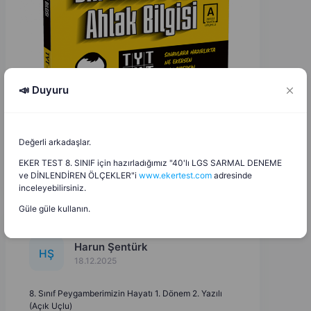
📣 Duyuru
Değerli arkadaşlar.
EKER TEST 8. SINIF için hazırladığımız "40'lı LGS SARMAL DENEME
ve DİNLENDİREN ÖLÇEKLER"i
www.ekertest.com
adresinde
inceleyebilirsiniz.
Güle güle kullanın.
Harun Şentürk
H
Ş
18.12.2025
8. Sınıf Peygamberimizin Hayatı 1. Dönem 2. Yazılı
(Açık Uçlu)