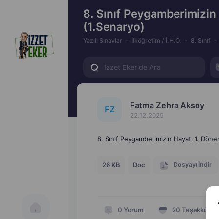
8. Sınıf Peygamberimizin 
(1.Senaryo)
Yazılı Sınavlar
İlköğretim / İ.H.O.
8. Sınıf
Fatma Zehra Aksoy
F
Z
22.12.2025
8. Sınıf Peygamberimizin Hayatı 1. Dönem
Dosyayı İndir
26 KB
Doc
0
Yorum
20
Teşekkür