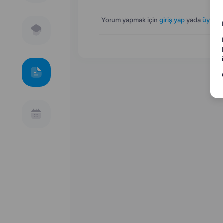
Yorum yapmak için
giriş yap
yada
üye ol
.