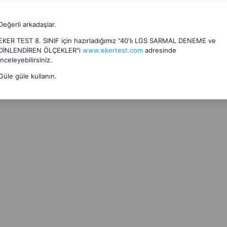
Değerli arkadaşlar.
EKER TEST 8. SINIF için hazırladığımız "40'lı LGS SARMAL DENEME ve
DİNLENDİREN ÖLÇEKLER"i
www.ekertest.com
adresinde
inceleyebilirsiniz.
Güle güle kullanın.