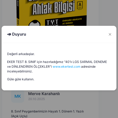
📣 Duyuru
Değerli arkadaşlar.
EKER TEST 8. SINIF için hazırladığımız "40'lı LGS SARMAL DENEME
ve DİNLENDİREN ÖLÇEKLER"i
www.ekertest.com
adresinde
inceleyebilirsiniz.
Güle güle kullanın.
Merve Karahanlı
M
K
20.10.2025
8. Sınıf Peygamberimizin Hayatı 1. Dönem 1. Yazılı
(Açık Uçlu)