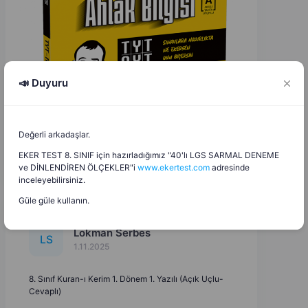
📣 Duyuru
Değerli arkadaşlar.
EKER TEST 8. SINIF için hazırladığımız "40'lı LGS SARMAL DENEME
ve DİNLENDİREN ÖLÇEKLER"i
www.ekertest.com
adresinde
inceleyebilirsiniz.
Güle güle kullanın.
Lokman Serbes
L
S
1.11.2025
8. Sınıf Kuran-ı Kerim 1. Dönem 1. Yazılı (Açık Uçlu-
Cevaplı)