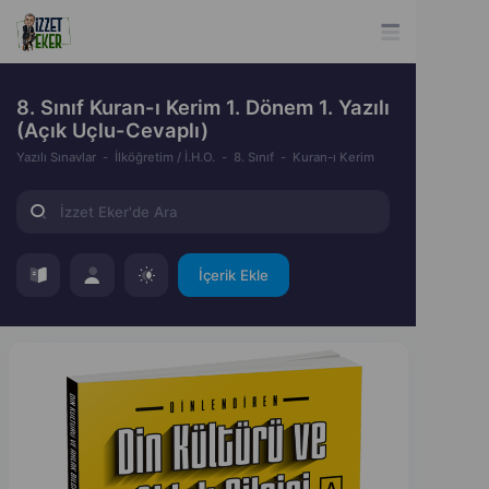
8. Sınıf Kuran-ı Kerim 1. Dönem 1. Yazılı
(Açık Uçlu-Cevaplı)
Yazılı Sınavlar
İlköğretim / İ.H.O.
8. Sınıf
Kuran-ı Kerim
İçerik Ekle