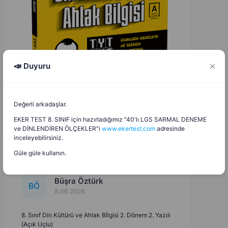
📣 Duyuru
Değerli arkadaşlar.
EKER TEST 8. SINIF için hazırladığımız "40'lı LGS SARMAL DENEME
ve DİNLENDİREN ÖLÇEKLER"i
www.ekertest.com
adresinde
inceleyebilirsiniz.
Güle güle kullanın.
Büşra Öztürk
B
Ö
8.06.2026
8. Sınıf Din Kültürü ve Ahlak Bİlgisi 2. Dönem 2. Yazılı
(Açık Uçlu)