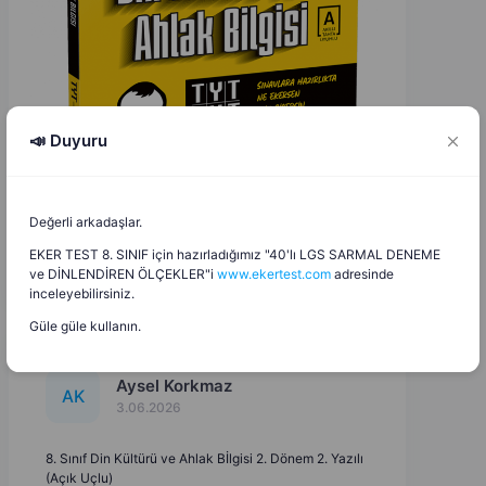
📣 Duyuru
Değerli arkadaşlar.
EKER TEST 8. SINIF için hazırladığımız "40'lı LGS SARMAL DENEME
ve DİNLENDİREN ÖLÇEKLER"i
www.ekertest.com
adresinde
inceleyebilirsiniz.
Güle güle kullanın.
Aysel Korkmaz
A
K
3.06.2026
8. Sınıf Din Kültürü ve Ahlak Bİlgisi 2. Dönem 2. Yazılı
(Açık Uçlu)