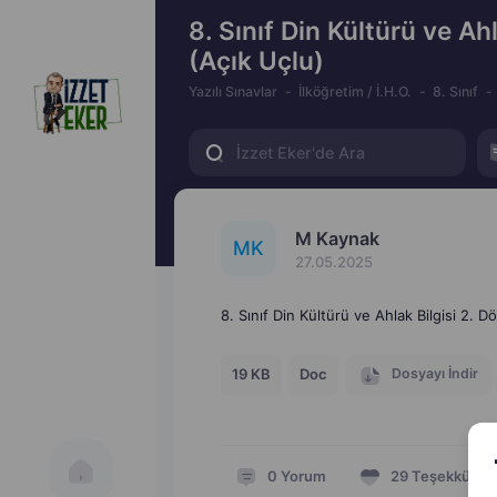
8. Sınıf Din Kültürü ve Ahl
(Açık Uçlu)
Yazılı Sınavlar
İlköğretim / İ.H.O.
8. Sınıf
M Kaynak
M
K
27.05.2025
8. Sınıf Din Kültürü ve Ahlak Bilgisi 2. D
Dosyayı İndir
19 KB
Doc
0
Yorum
29
Teşekkür