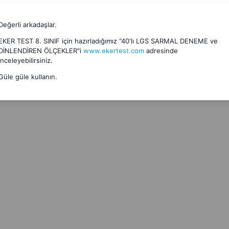
Değerli arkadaşlar.
EKER TEST 8. SINIF için hazırladığımız "40'lı LGS SARMAL DENEME ve
DİNLENDİREN ÖLÇEKLER"i
www.ekertest.com
adresinde
inceleyebilirsiniz.
Güle güle kullanın.