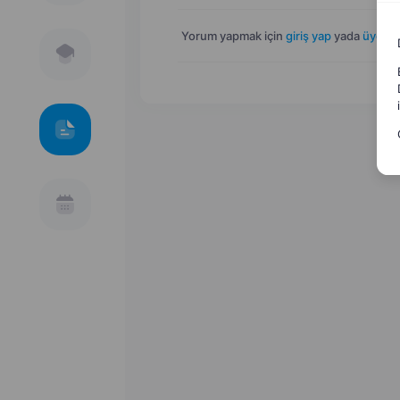
Yorum yapmak için
giriş yap
yada
üye ol
.