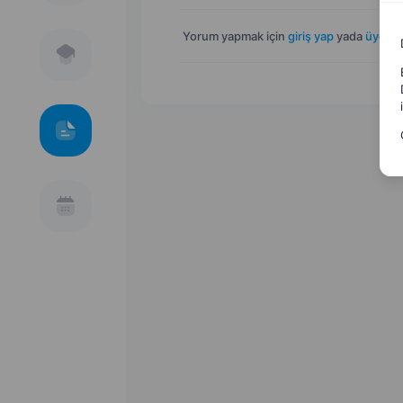
Yorum yapmak için
giriş yap
yada
üye ol
.