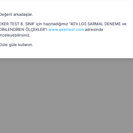
Değerli arkadaşlar.
EKER TEST 8. SINIF için hazırladığımız "40'lı LGS SARMAL DENEME ve
DİNLENDİREN ÖLÇEKLER"i
www.ekertest.com
adresinde
inceleyebilirsiniz.
Güle güle kullanın.