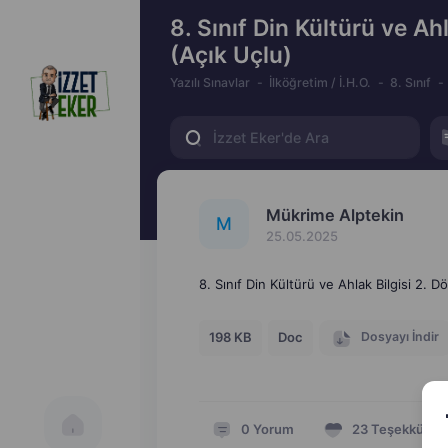
8. Sınıf Din Kültürü ve Ahl
(Açık Uçlu)
Yazılı Sınavlar
İlköğretim / İ.H.O.
8. Sınıf
Mükrime Alptekin
M
25.05.2025
8. Sınıf Din Kültürü ve Ahlak Bilgisi 2. D
Dosyayı İndir
198 KB
Doc
0
Yorum
23
Teşekkür