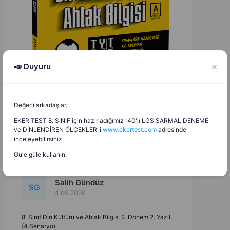
📣 Duyuru
Değerli arkadaşlar.
EKER TEST 8. SINIF için hazırladığımız "40'lı LGS SARMAL DENEME
ve DİNLENDİREN ÖLÇEKLER"i
www.ekertest.com
adresinde
inceleyebilirsiniz.
Güle güle kullanın.
Salih Gündüz
S
G
4.06.2026
8. Sınıf Din Kültürü ve Ahlak Bilgisi 2. Dönem 2. Yazılı
(4.Senaryo)