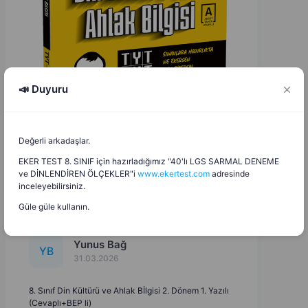
📣 Duyuru
Değerli arkadaşlar.
EKER TEST 8. SINIF için hazırladığımız "40'lı LGS SARMAL DENEME
ve DİNLENDİREN ÖLÇEKLER"i
www.ekertest.com
adresinde
inceleyebilirsiniz.
Güle güle kullanın.
Yunus Bağ
Y
B
31.03.2026
8. Sınıf Din Kültürü ve Ahlak Bİlgisi 2. Dönem 1. Yazılı
(Cevaplı+BEP li)