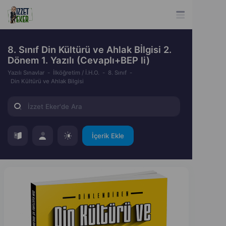
8. Sınıf Din Kültürü ve Ahlak Bİlgisi 2.
Dönem 1. Yazılı (Cevaplı+BEP li)
Yazılı Sınavlar
İlköğretim / İ.H.O.
8. Sınıf
Din Kültürü ve Ahlak Bilgisi
İçerik Ekle