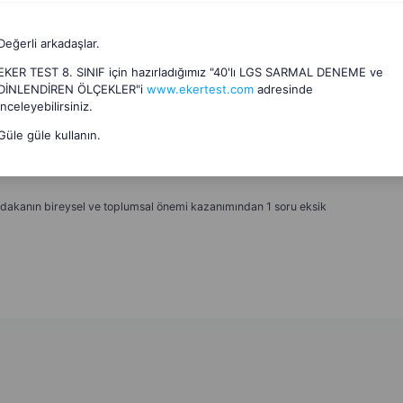
Değerli arkadaşlar.
EKER TEST 8. SINIF için hazırladığımız "40'lı LGS SARMAL DENEME ve
DİNLENDİREN ÖLÇEKLER"i
www.ekertest.com
adresinde
inceleyebilirsiniz.
ce
Güle güle kullanın.
nitesi de var ama burda yok kaçıncı senaryo oluyor acaba
adakanın bireysel ve toplumsal önemi kazanımından 1 soru eksik