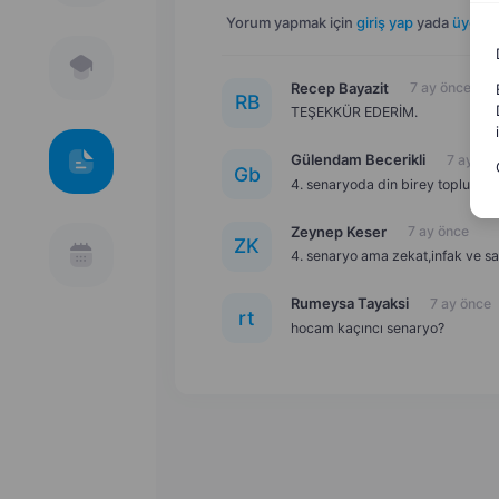
Yorum yapmak için
giriş yap
yada
üye ol
.
Recep Bayazit
7 ay önce
R
B
TEŞEKKÜR EDERİM.
Gülendam Becerikli
7 ay ön
G
b
4. senaryoda din birey toplum ü
Zeynep Keser
7 ay önce
Z
K
4. senaryo ama zekat,infak ve s
Rumeysa Tayaksi
7 ay önce
r
t
hocam kaçıncı senaryo?