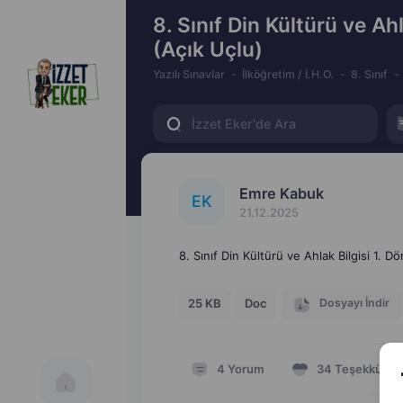
8. Sınıf Din Kültürü ve Ahl
(Açık Uçlu)
Yazılı Sınavlar
İlköğretim / İ.H.O.
8. Sınıf
Emre Kabuk
E
K
21.12.2025
8. Sınıf Din Kültürü ve Ahlak Bilgisi 1. D
Dosyayı İndir
25 KB
Doc
4
Yorum
34
Teşekkür