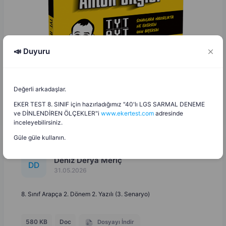
📣 Duyuru
Değerli arkadaşlar.
EKER TEST 8. SINIF için hazırladığımız "40'lı LGS SARMAL DENEME
ve DİNLENDİREN ÖLÇEKLER"i
www.ekertest.com
adresinde
inceleyebilirsiniz.
Güle güle kullanın.
Deniz Derya Meriç
D
D
31.05.2026
8. Sınıf Arapça 2. Dönem 2. Yazılı (3. Senaryo)
580 KB
Doc
Dosyayı İndir