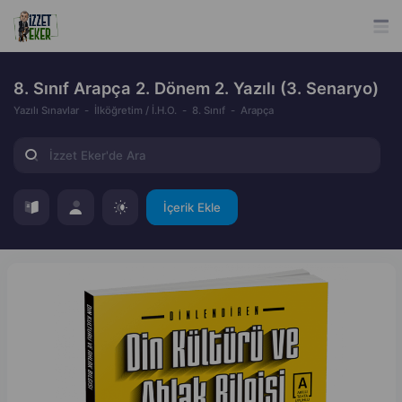
8. Sınıf Arapça 2. Dönem 2. Yazılı (3. Senaryo)
Yazılı Sınavlar
İlköğretim / İ.H.O.
8. Sınıf
Arapça
İçerik Ekle