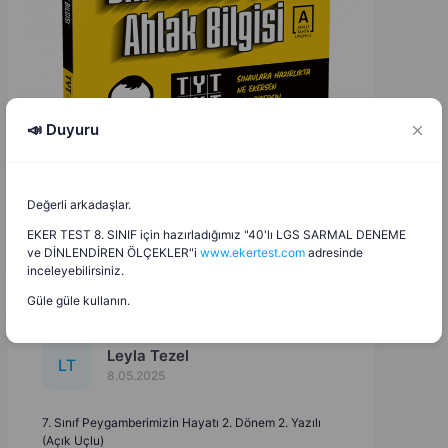
📣 Duyuru
Değerli arkadaşlar.
EKER TEST 8. SINIF için hazırladığımız "40'lı LGS SARMAL DENEME
ve DİNLENDİREN ÖLÇEKLER"i
www.ekertest.com
adresinde
inceleyebilirsiniz.
Güle güle kullanın.
Leyla Tezel
L
T
8.05.2025
7. Sınıf Peygamberimizin Hayatı 2. Dönem 2. Yazılı
(Açık Uçlu)