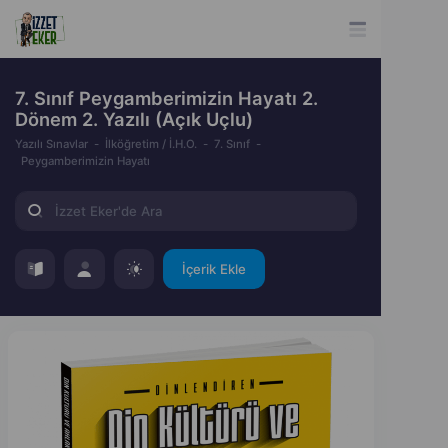
7. Sınıf Peygamberimizin Hayatı 2.
Dönem 2. Yazılı (Açık Uçlu)
Yazılı Sınavlar
İlköğretim / İ.H.O.
7. Sınıf
Peygamberimizin Hayatı
İçerik Ekle