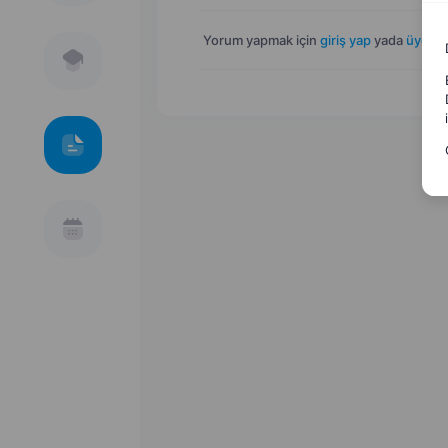
Yorum yapmak için
giriş yap
yada
üye ol
.