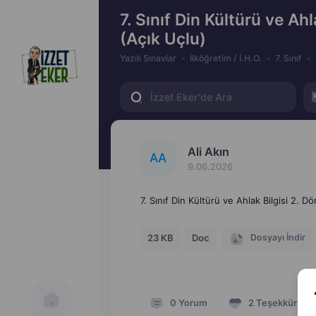
7. Sınıf Din Kültürü ve Ahl
(Açık Uçlu)
Yazılı Sınavlar
İlköğretim / İ.H.O.
7. Sınıf
Ali Akın
A
A
9.06.2026
7. Sınıf Din Kültürü ve Ahlak Bilgisi 2. D
Dosyayı İndir
23 KB
Doc
0
Yorum
2
Teşekkür