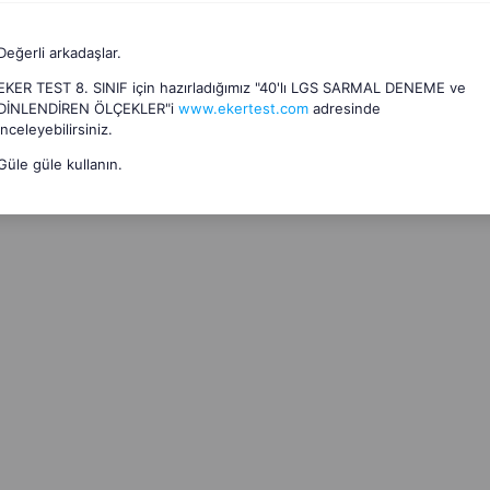
Değerli arkadaşlar.
EKER TEST 8. SINIF için hazırladığımız "40'lı LGS SARMAL DENEME ve
DİNLENDİREN ÖLÇEKLER"i
www.ekertest.com
adresinde
inceleyebilirsiniz.
Güle güle kullanın.