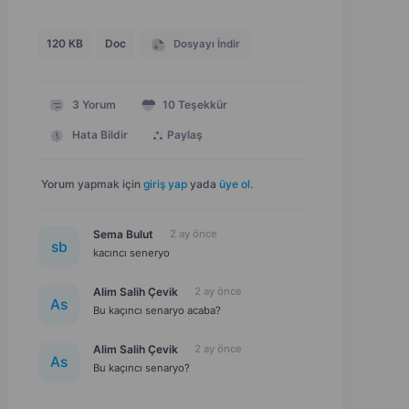
120 KB
Doc
Dosyayı İndir
3
Yorum
10
Teşekkür
Hata Bildir
Paylaş
Yorum yapmak için
giriş yap
yada
üye ol
.
Sema Bulut
2 ay önce
s
b
kacıncı seneryo
Alim Salih Çevik
2 ay önce
A
s
Bu kaçıncı senaryo acaba?
Alim Salih Çevik
2 ay önce
A
s
Bu kaçıncı senaryo?