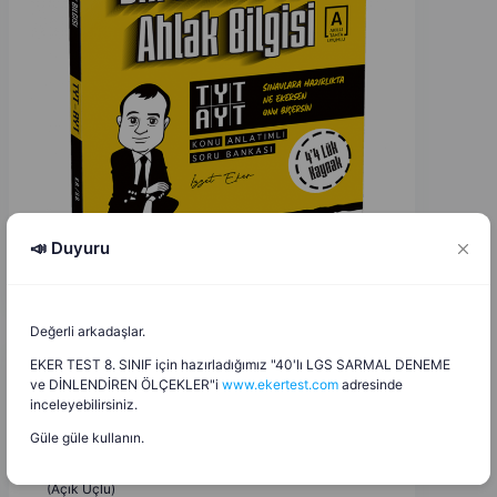
📣 Duyuru
Değerli arkadaşlar.
EKER TEST 8. SINIF için hazırladığımız "40'lı LGS SARMAL DENEME
ve DİNLENDİREN ÖLÇEKLER"i
www.ekertest.com
adresinde
Hasan Er
H
inceleyebilirsiniz.
4.06.2026
Güle güle kullanın.
7. Sınıf Din Kültürü ve Ahlak Bilgisi 2. Dönem 2. Yazılı
(Açık Uçlu)