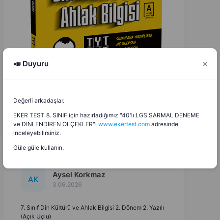
📣 Duyuru
Değerli arkadaşlar.
EKER TEST 8. SINIF için hazırladığımız "40'lı LGS SARMAL DENEME
ve DİNLENDİREN ÖLÇEKLER"i
www.ekertest.com
adresinde
inceleyebilirsiniz.
Güle güle kullanın.
Aysel Korkmaz
A
K
3.06.2026
7. Sınıf Din Kültürü ve Ahlak Bilgisi 2. Dönem 2. Yazılı
(Açık Uçlu)