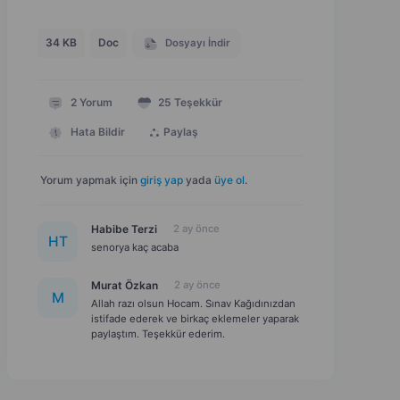
34 KB
Doc
Dosyayı İndir
2
Yorum
25
Teşekkür
Hata Bildir
Paylaş
Yorum yapmak için
giriş yap
yada
üye ol
.
Habibe Terzi
2 ay önce
H
T
senorya kaç acaba
Murat Özkan
2 ay önce
M
Allah razı olsun Hocam. Sınav Kağıdınızdan
istifade ederek ve birkaç eklemeler yaparak
paylaştım. Teşekkür ederim.