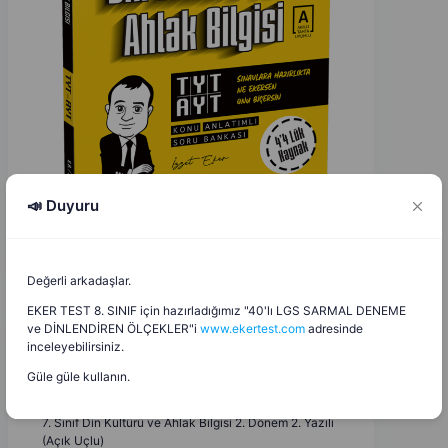
📣 Duyuru
Değerli arkadaşlar.
EKER TEST 8. SINIF için hazırladığımız "40'lı LGS SARMAL DENEME
ve DİNLENDİREN ÖLÇEKLER"i
www.ekertest.com
adresinde
inceleyebilirsiniz.
Hacer Yıldırım
H
Y
17.05.2026
Güle güle kullanın.
7. Sınıf Din Kültürü ve Ahlak Bilgisi 2. Dönem 2. Yazılı
(Açık Uçlu)