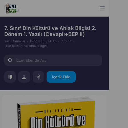
7. Sınıf Din Kültürü ve Ahlak Bilgisi 2.
Dönem 1. Yazılı (Cevaplı+BEP li)
Yazılı Sınavlar
İlköğretim / İ.H.O.
7. Sınıf
Din Kültürü ve Ahlak Bilgisi
İçerik Ekle