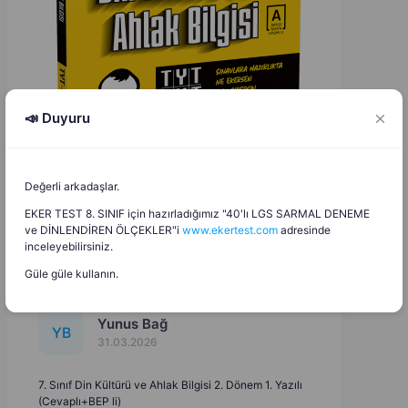
📣 Duyuru
Değerli arkadaşlar.
EKER TEST 8. SINIF için hazırladığımız "40'lı LGS SARMAL DENEME
ve DİNLENDİREN ÖLÇEKLER"i
www.ekertest.com
adresinde
inceleyebilirsiniz.
Güle güle kullanın.
Yunus Bağ
Y
B
31.03.2026
7. Sınıf Din Kültürü ve Ahlak Bilgisi 2. Dönem 1. Yazılı
(Cevaplı+BEP li)