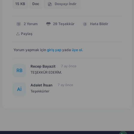
15 KB
Doc
Dosyayı İndir
2
Yorum
29
Teşekkür
Hata Bildir
Paylaş
Yorum yapmak için
giriş yap
yada
üye ol
.
Recep Bayazit
7 ay önce
R
B
TEŞEKKÜR EDERİM.
Adalet İhsan
7 ay önce
A
İ
Teşekkürler