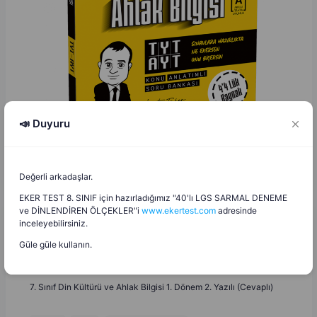
📣 Duyuru
Değerli arkadaşlar.
EKER TEST 8. SINIF için hazırladığımız "40'lı LGS SARMAL DENEME
ve DİNLENDİREN ÖLÇEKLER"i
www.ekertest.com
adresinde
inceleyebilirsiniz.
Tuncay Erbaş
Güle güle kullanın.
T
E
20.12.2025
7. Sınıf Din Kültürü ve Ahlak Bilgisi 1. Dönem 2. Yazılı (Cevaplı)