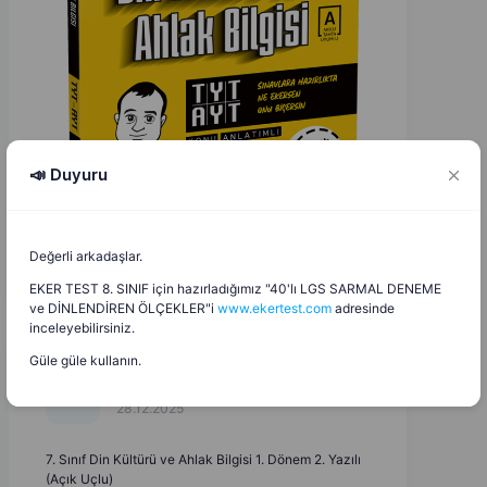
📣 Duyuru
Değerli arkadaşlar.
EKER TEST 8. SINIF için hazırladığımız "40'lı LGS SARMAL DENEME
ve DİNLENDİREN ÖLÇEKLER"i
www.ekertest.com
adresinde
inceleyebilirsiniz.
Güle güle kullanın.
Mesut Aygün
M
A
28.12.2025
7. Sınıf Din Kültürü ve Ahlak Bilgisi 1. Dönem 2. Yazılı
(Açık Uçlu)