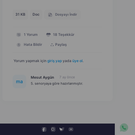
31 KB
Doc
Dosyayı İndir
1
Yorum
18
Teşekkür
Hata Bildir
Paylaş
Yorum yapmak için
giriş yap
yada
üye ol
.
Mesut Aygün
7 ay önce
m
a
5. senoryaya göre hazırlanmıştır.