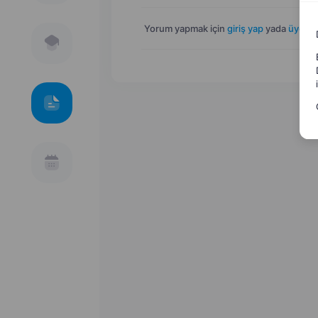
Yorum yapmak için
giriş yap
yada
üye ol
.