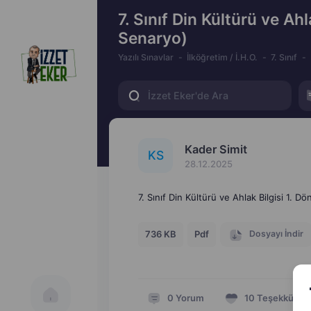
7. Sınıf Din Kültürü ve Ahl
Senaryo)
Yazılı Sınavlar
İlköğretim / İ.H.O.
7. Sınıf
Kader Simit
K
S
28.12.2025
7. Sınıf Din Kültürü ve Ahlak Bilgisi 1. Dö
Dosyayı İndir
736 KB
Pdf
0
Yorum
10
Teşekkür