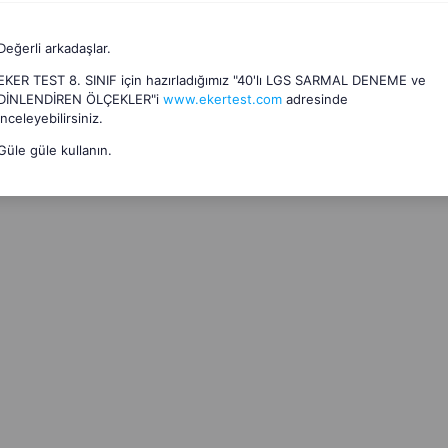
Değerli arkadaşlar.
EKER TEST 8. SINIF için hazırladığımız "40'lı LGS SARMAL DENEME ve
DİNLENDİREN ÖLÇEKLER"i
www.ekertest.com
adresinde
inceleyebilirsiniz.
Güle güle kullanın.