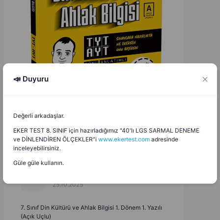
📣 Duyuru
Değerli arkadaşlar.
EKER TEST 8. SINIF için hazırladığımız "40'lı LGS SARMAL DENEME
ve DİNLENDİREN ÖLÇEKLER"i
www.ekertest.com
adresinde
inceleyebilirsiniz.
Güle güle kullanın.
Mehmet Uçar
M
U
25.10.2025
7. Sınıf Din Kültürü ve Ahlak Bilgisi 1. Dönem 1. Yazılı
(Açık Uçlu)