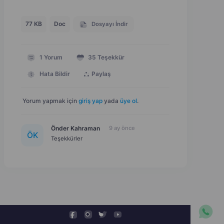
77 KB
Doc
Dosyayı İndir
1
Yorum
35
Teşekkür
Hata Bildir
Paylaş
Yorum yapmak için
giriş yap
yada
üye ol
.
Önder Kahraman
9 ay önce
Ö
K
Teşekkürler