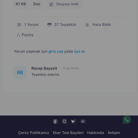
61 KB
Doc
Dosyayı İndir
1
Yorum
37
Teşekkür
Hata Bildir
Paylaş
Yorum yapmak için
giriş yap
yada
üye ol
.
Recep Bayazit
9 ay önce
R
B
Teşekkür ederim.
Çerez Politikamız
Eker Test Bayileri
Hakkında
İletişim