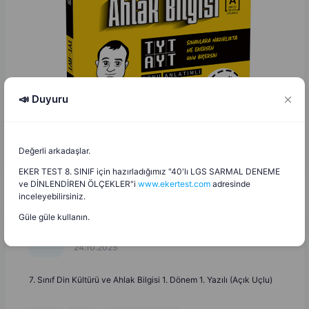
📣 Duyuru
Değerli arkadaşlar.
EKER TEST 8. SINIF için hazırladığımız "40'lı LGS SARMAL DENEME
ve DİNLENDİREN ÖLÇEKLER"i
www.ekertest.com
adresinde
inceleyebilirsiniz.
Güle güle kullanın.
Ali Cırık
A
C
24.10.2025
7. Sınıf Din Kültürü ve Ahlak Bilgisi 1. Dönem 1. Yazılı (Açık Uçlu)