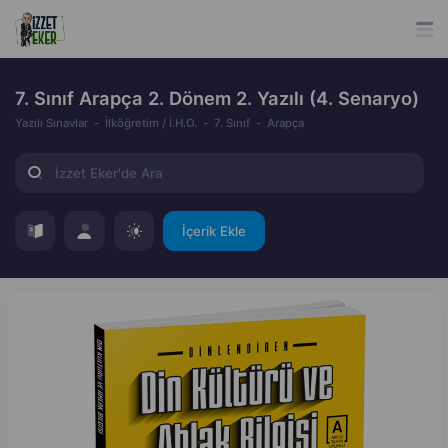
7. Sınıf Arapça 2. Dönem 2. Yazılı (4. Senaryo)
Yazılı Sınavlar
İlköğretim / İ.H.O.
7. Sınıf
Arapça
İçerik Ekle