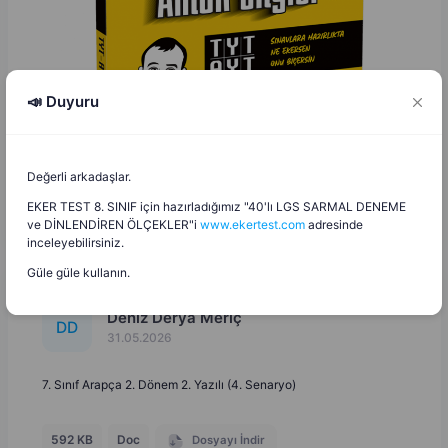
📣 Duyuru
Değerli arkadaşlar.
EKER TEST 8. SINIF için hazırladığımız "40'lı LGS SARMAL DENEME
ve DİNLENDİREN ÖLÇEKLER"i
www.ekertest.com
adresinde
inceleyebilirsiniz.
Güle güle kullanın.
Deniz Derya Meriç
D
D
31.05.2026
7. Sınıf Arapça 2. Dönem 2. Yazılı (4. Senaryo)
592 KB
Doc
Dosyayı İndir