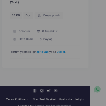
(Ocak)
14 KB
Doc
Dosyayı İndir
0
Yorum
0
Teşekkür
Hata Bildir
Paylaş
Yorum yapmak için
giriş yap
yada
üye ol
.
Çerez Politikamız
Eker Test Bayileri
Hakkında
İletişim
Created by
Akuple Yazılım Hizmetleri