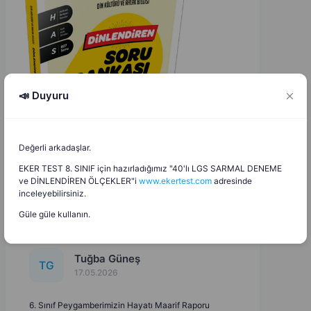
📣 Duyuru
Değerli arkadaşlar.
EKER TEST 8. SINIF için hazırladığımız "40'lı LGS SARMAL DENEME
ve DİNLENDİREN ÖLÇEKLER"i
www.ekertest.com
adresinde
inceleyebilirsiniz.
Güle güle kullanın.
Tuğba Güneş
T
G
17.05.2026
6. Sınıf Peygamberimizin Hayatı Maarif Raporu