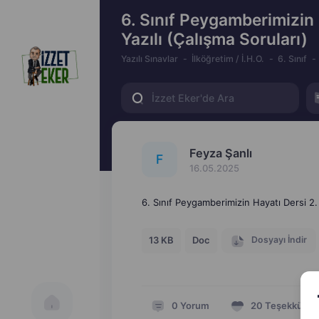
6. Sınıf Peygamberimizin
Yazılı (Çalışma Soruları)
Yazılı Sınavlar
İlköğretim / İ.H.O.
6. Sınıf
Feyza Şanlı
F
16.05.2025
6. Sınıf Peygamberimizin Hayatı Dersi 2.
Dosyayı İndir
13 KB
Doc
0
Yorum
20
Teşekkür