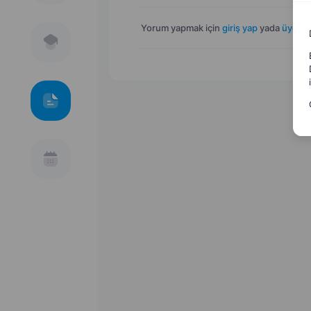
Yorum yapmak için
giriş yap
yada
üye ol
.