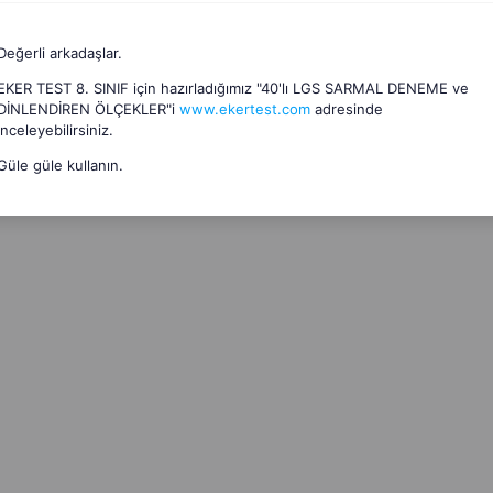
Değerli arkadaşlar.
EKER TEST 8. SINIF için hazırladığımız "40'lı LGS SARMAL DENEME ve
DİNLENDİREN ÖLÇEKLER"i
www.ekertest.com
adresinde
inceleyebilirsiniz.
Güle güle kullanın.