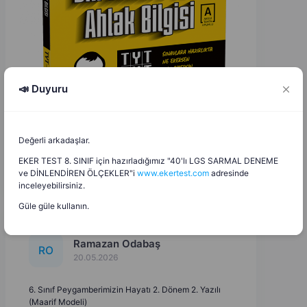
📣 Duyuru
Değerli arkadaşlar.
EKER TEST 8. SINIF için hazırladığımız "40'lı LGS SARMAL DENEME
ve DİNLENDİREN ÖLÇEKLER"i
www.ekertest.com
adresinde
inceleyebilirsiniz.
Güle güle kullanın.
Ramazan Odabaş
R
O
20.05.2026
6. Sınıf Peygamberimizin Hayatı 2. Dönem 2. Yazılı
(Maarif Modeli)